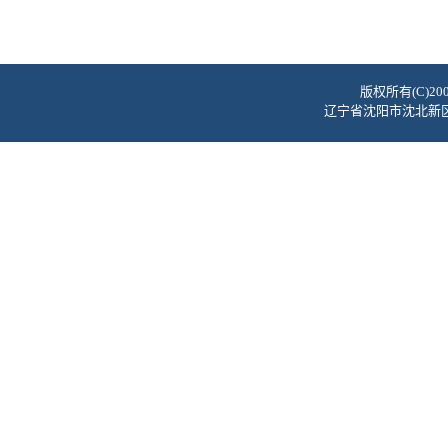
版权所有(C)2
辽宁省沈阳市沈北新区蒲