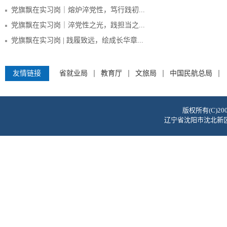
党旗飘在实习岗｜熔炉淬党性，笃行践初...
党旗飘在实习岗｜淬党性之光，践担当之...
党旗飘在实习岗 | 践履致远，绘成长华章...
友情链接
省就业局
教育厅
文旅局
中国民航总局
版权所有(C)2
辽宁省沈阳市沈北新区蒲