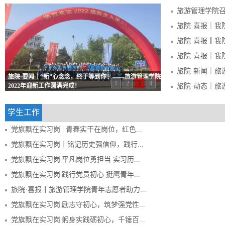
旅院·要闻｜“新”心念念，终于等到你！——旅游管理学院
1
2
3
4
2022年迎新工作圆满完成！
学生工作
党旗飘在实习岗 | 青春实干在岗位，红色...
党旗飘在实习岗｜铭记历史强信仰，践行...
党旗飘在实习岗|平凡岗位勇担当 实习历...
党旗飘在实习岗|践行党员初心 挺鹰青年...
旅院·喜报┃旅游管理学院青年志愿者助力...
党旗飘在实习岗|励志守初心，筑梦强党性...
党旗飘在实习岗|躬身实践砺初心，千锤百...